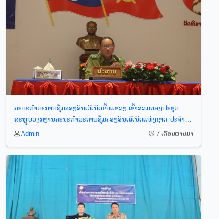
ຄະນະກຳມະການຄຸ້ມຄອງອິນເຕີເນັດຂັ້ນແຂວງ ເຂົ້າຮ່ວມກອງປະຊຸມ
ສະຫຼຸບວຽກງານຄະນະກຳມະການຄຸ້ມຄອງອິນເຕີເນັດແຫ່ງຊາດ ປະຈຳປີ
2025
Admin
7 ເດືອນຜ່ານມາ