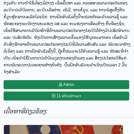
ກ່ຽວກັບ ການນໍາໃຊ້ເຄື່ອງມືຕ່າງໆ ເພື່ອຄົ້ນຫາ ແລະ ກວດສອບຄວາມປອດໄພຂອງ
ລະບົບປະຕິບັດການ, ລະບົບເຄືອຂ່າຍ, ເຊີເວີ, ຖານຂໍ້ມູນ, ແລະ ການພິສູດຢັ້ງຢືນ
ຂໍ້ມູນຫຼັກຖານເອເລັກໂຕຣນິກ. ການຝຶກອົບຮົມຄັ້ງນີ້ຈະຊ່ວຍຍົກລະດັບຄວາມຮູ້ ແລະ
ທັກສະຂອງພະນັກງານຂະແໜງ ຕສ ແລະ ຂະແໜງການອ້ອມຂ້າງ ຂັ້ນທ້ອງຖິ່ນ,
ເພື່ອໃຫ້ສາມາດປະຕິບັດໜ້າທີ່ດ້ານຄວາມປອດໄພທາງໄຊເບີໄດ້ຢ່າງມີປະສິດທິພາບ
ແລະ ປະສິດທິຜົນ. ທັງເປັນການສ້າງຄວາມເຂັ້ມແຂງໃຫ້ບຸກຄະລາກອນ ເພື່ອຮັບມື
ກັບສິ່ງທ້າທາຍດ້ານຄວາມປອດໄພທາງໄຊເບີທີ່ມີຄວາມສັບສົນ ແລະ ພັດທະນາຢ່າງ
ຕໍ່ເນື່ອງ ແລະ ການຝຶກອົບຮົມຄັ້ງນີ້, ຜູ້ເຂົ້າຮ່ວມຈະໄດ້ຮັບຄວາມຮູ້ ແລະ ທັກສະທີ່ຈໍາ
ເປັນ ເພື່ອນຳໃຊ້ໃນການປະຕິບັດວຽກງານຂອງຕົນເອງ ແລະ ສ້າງປະໂຫຍດໃຫ້ແກ່
ການພັດທະນາປະເທດຊາດຢ່າງຍືນຍົງ. ບັ້ນຝຶກອົບຮົມຈະດຳເນີນເປັນເວລາ 2 ວັັນ
ຈິງສໍາເລັດ
Admin
11 ເດືອນຜ່ານມາ
ເນື້ອຫາທີ່ກ່ຽວຂ້ອງ: