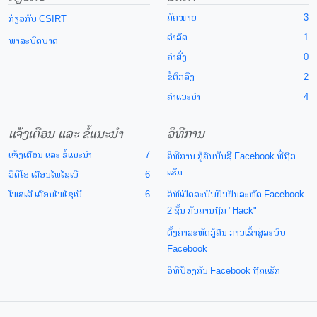
ກົດໝາຍ
3
ກ່ຽວກັບ CSIRT
ດຳລັດ
1
ພາລະບົດບາດ
ຄຳສັ່ງ
0
ຂໍ້ຕົກລົງ
2
ຄຳແນະນຳ
4
ແຈ້ງເຕືອນ ແລະ ຂໍ້ແນະນຳ
ວິທີການ
ແຈ້ງເຕືອນ ແລະ ຂໍ້ແນະນຳ
7
ວິທີການ ກູ້ຄືນບັນຊີ Facebook ທີ່ຖືກ
ແຮັກ
ວິດີໂອ ເຕືອນໄພໄຊເບີ
6
ໂພສເຕີ ເຕືອນໄພໄຊເບີ
6
ວິທີເປີດລະບົບຢືນຢັນລະຫັດ Facebook
2 ຊັ້ນ ກັນການຖືກ "Hack"
ຕັ້ງຄ່າລະຫັດກູ້ຄືນ ການເຂົ້າສູ່ລະບົບ
Facebook
ວິທີປ້ອງກັນ Facebook ຖືກແຮັກ