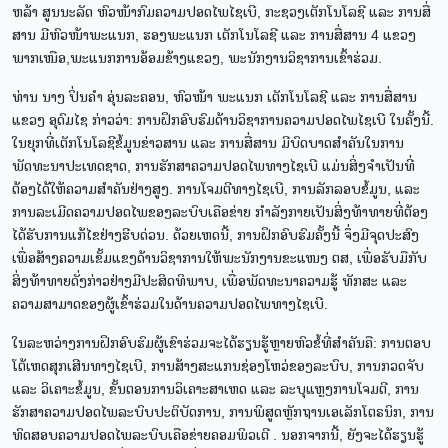
ຫລ້າ ສູນນະລັດ ຫົວໜ້າກົມຄວາມປອດໄພໄຊເບີ, ກະຊວງເຕັກໂນໂລຊີ ແລະ ການສື່
ສານ ມີຫົວໜ້າພະແນກ, ຮອງພະແນກ ເຕັກໂນໂລຊີ ແລະ ການສື່ສານ 4 ແຂວງ
ພາກເໜືອ,ພະແນກການອ້ອມຂ້າງແຂວງ, ພະນັກງານວິຊາການເຂົ້າຮ່ວມ.
ທ່ານ ນາງ ປິ່ນຄຳ ອຸ່ນລະຄອນ, ຫົວໜ້າ ພະແນກ ເຕັກໂນໂລຊີ ແລະ ການສື່ສານ
ແຂວງ ອຸດົມໄຊ ກ່າວວ່າ: ການຝຶກອົບຮົມດ້ານວິຊາການຄວາມປອດໄພໄຊເບີ ໃນຄັ້ງນີ້.
ໃນຍຸກທີ່ເຕັກໂນໂລຊີຂໍ້ມູນຂ່າວສານ ແລະ ການສື່ສານ ມີບົດບາດສໍາຄັນໃນການ
ພັດທະນາປະເທດຊາດ, ການຮັກສາຄວາມປອດໄພທາງໄຊເບີ ແມ່ນສິ່ງຈຳເປັນທີ່
ຕ້ອງໄດ້ໃຫ້ຄວາມສຳຄັນຢ່າງສູງ. ການໂຈມຕີທາງໄຊເບີ, ການລັກລອບຂໍ້ມູນ, ແລະ
ການລະເມີດຄວາມປອດໄພຂອງລະບົບເຄືອຂ່າຍ ກໍາລັງກາຍເປັນສິ່ງທ້າທາຍທີ່ຕ້ອງ
ໄດ້ຮັບການແກ້ໄຂຢ່າງຮີບດ່ວນ. ດ້ວຍເຫດນີ້, ການຝຶກອົບຮົມຄັ້ງນີ້ ຈຶ່ງມີຈຸດປະສົງ
ເພື່ອສ້າງຄວາມເຂັ້ມແຂງດ້ານວິຊາການໃຫ້ພະນັກງານຂະແໜງ ຕສ, ເພື່ອຮັບມືກັບ
ສິ່ງທ້າທາຍດັ່ງກ່າວຢ່າງມີປະສິດທິພາບ, ເພື່ອພັດທະນາຄວາມຮູ້ ທັກສະ ແລະ
ຄວາມສາມາດຂອງຜູ້ເຂົ້າຮ່ວມໃນດ້ານຄວາມປອດໄພທາງໄຊເບີ.
ໃນລະຫວ່າງການຝຶກອົບຮົມຜູ້ເຂົາຮ່ວມຈະໄດ້ຮຽນຮູ້ຫຼາຍຫົວຂໍ້ທີ່ສໍາຄັນຄື: ການຕອບ
ໂຕ້ເຫດສຸກເສີນທາງໄຊເບີ, ການສ້າງສະແກນຊ່ອງໂຫວ່ຂອງລະບົບ, ການກວດຈັບ
ແລະ ວິເຄາະຂໍ້ມູນ, ຂັ້ນຕອນການວິເຄາະສາເຫດ ແລະ ລະບຸແຫຼງການໂຈມຕີ, ການ
ຮັກສາຄວາມປອດໄພລະບົບປະຕິບັດການ, ການພິສູດຫຼັກຖານເອເລັກໂຕຣນິກ, ການ
ທົດສອບຄວາມປອດໄພລະບົບເຄືອຂ່າຍຄອມພິວເຕີ . ນອກຈາກນີ້, ຍັງຈະໄດ້ຮຽນຮູ້