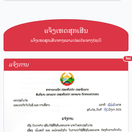
ແຈ້ງເຫດສຸກເສີນ
ແຈ້ງເຫດສຸກເສີນທາງຄວາມປອດໄພທາງໄຊເບີ
ໃຫມ່
ແຈ້ງການ