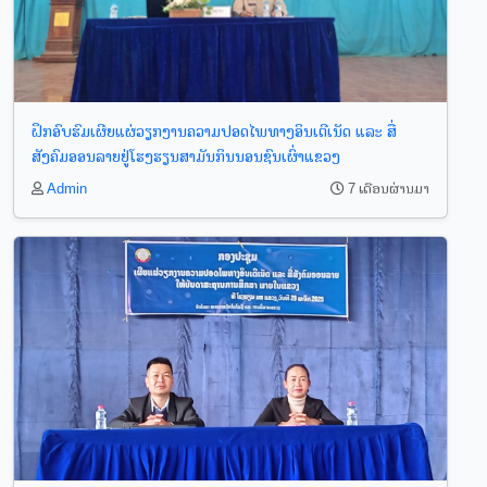
ຝຶກອົບຮົມເຜີຍແຜ່ວຽກງານຄວາມປອດໄພທາງອິນເຕີເນັດ ແລະ ສື່
ສັງຄົມອອນລາຍຢູ່ໂຮງຮຽນສາມັນກິນນອນຊົນເຜົ່າແຂວງ
Admin
7 ເດືອນຜ່ານມາ