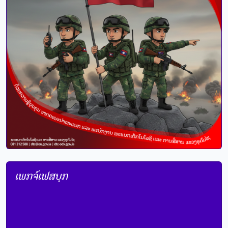
ເພກຈ໌ເຟສບຸກ