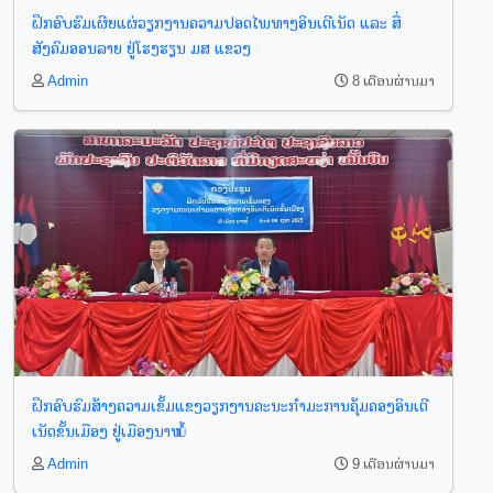
ຝຶກອົບຮົມເຜີຍແຜ່ວຽກງານຄວາມປອດໄພທາງອິນເຕີເນັດ ແລະ ສື່
ສັງຄົມອອນລາຍ ຢູ່ໂຮງຮຽນ ມສ ແຂວງ
Admin
8 ເດືອນຜ່ານມາ
ຝຶກອົບຮົມສ້າງຄວາມເຂັ້ມແຂງວຽກງານຄະນະກຳມະການຄຸ້ມຄອງອິນເຕີ
ເນັດຂັ້ນເມືອງ ຢູ່ເມືອງນາໝໍ້
Admin
9 ເດືອນຜ່ານມາ