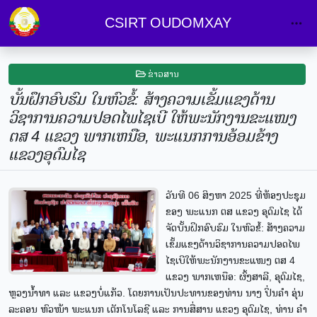
CSIRT OUDOMXAY
ຂ່າວສານ
ບັ້ນຝຶກອົບຮົມ ໃນຫົວຂໍ້: ສ້າງຄວາມເຂັ້ມແຂງດ້ານ
ວິຊາການຄວາມປອດໄພໄຊເບີ ໃຫ້ພະນັກງານຂະແໜງ
ຕສ 4 ແຂວງ ພາກເຫນືອ, ພະແນກການອ້ອມຂ້າງ
ແຂວງອຸດົມໄຊ
ວັນທີ 06 ສິງຫາ 2025 ທີ່ຫ້ອງປະຊຸມ
ຂອງ ພະແນກ ຕສ ແຂວງ ອຸດົມໄຊ ໄດ້
ຈັດບັ້ນຝຶກອົບຮົມ ໃນຫົວຂໍ້: ສ້າງຄວາມ
ເຂັ້ມແຂງດ້ານວິຊາການຄວາມປອດໄພ
ໄຊເບີໃຫ້ພະນັກງານຂະແໜງ ຕສ 4
ແຂວງ ພາກເຫນືອ: ຜົ້ງສາລີ, ອຸດົມໄຊ,
ຫຼວງນໍ້າທາ ແລະ ແຂວງບໍ່ແກ້ວ. ໂດຍການເປັນປະທານຂອງທ່ານ ນາງ ປິ່ນຄຳ ອຸ່ນ
ລະຄອນ ຫົວໜ້າ ພະແນກ ເຕັກໂນໂລຊີ ແລະ ການສື່ສານ ແຂວງ ອຸດົມໄຊ, ທ່ານ ຄຳ