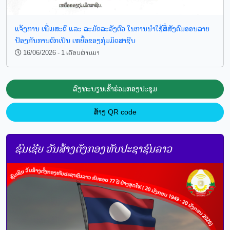
ແຈ້ງການ ເພີ່ມສະຕິ ແລະ ລະມັດລະວັງຕົວ ໃນການນໍາໃຊ້ສື່ສັງຄົມອອນລາຍ
ປ້ອງກັນການຕົກເປັນ ເຫຍື້ອຂອງກຸ່ມມິດສາຊີບ
16/06/2026 - 1 ເດືອນຜ່ານມາ
ລົງ​ທະ​ບຽນເຂົ້າຮ່ວມກອງປະ​ຊຸມ​
ສ້າງ QR code
ຊົມເຊີຍ ວັນສ້າງຕັ້ງກອງທັບປະຊາຊົນລາວ