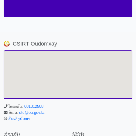
CSIRT Oudomxay
ໂທລະສັບ:
081312508
ອີເມລ:
dtc@ou.gov.la
ຮັບແຈ້ງບັນຫາ
ກ່ຽວກັບ
ນິຕິກຳ