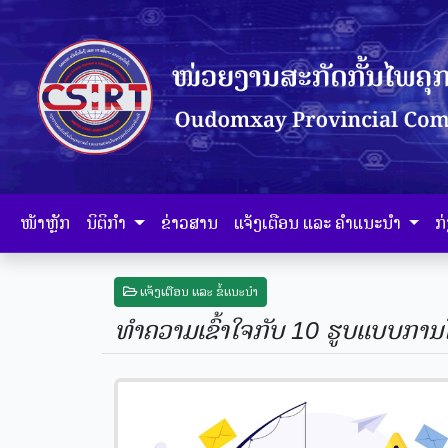
ໜ້າຫຼັກ
ນິຕິກຳ
ຂ່າວສານ
ແຈ້ງເຕືອນ ແລະ ຄຳແນະນຳ
ກ
ແຈ້ງເຕືອນ ແລະ ຂໍ້ແນະນຳ
ທຳຄວາມເຂົ້າໃຈກັບ 10 ຮູບແບບການ