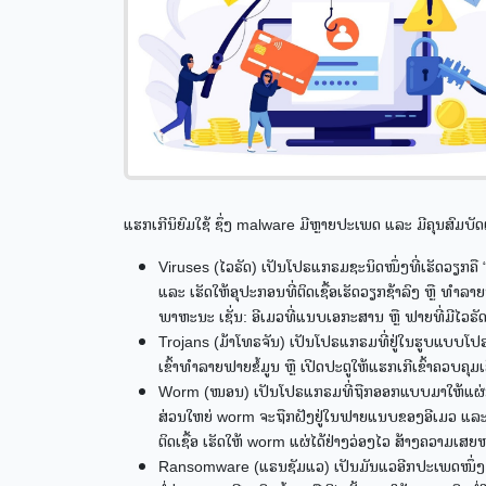
ແຮກເກີນິຍົມໃຊ້ ຊຶ່ງ malware ມີຫຼາຍປະເພດ ແລະ ມີຄຸນສົມບັດຕ
Viruses (ໄວຣັດ) ເປັນໂປຣແກຣມຊະນິດໜຶ່ງທີ່ເຮັດວຽກຄື “ເ
ແລະ ເຮັດໃຫ້ອຸປະກອນທີ່ຕິດເຊື້ອເຮັດວຽກຊ້າລົງ ຫຼື ທຳລ
ພາຫະນະ ເຊັ່ນ: ອີເມວທີ່ແນບເອກະສານ ຫຼື ຟາຍທີ່ມີໄວຣັດ 
Trojans (ມ້າໂທຣຈັນ) ເປັນໂປຣແກຣມທີ່ຢູ່ໃນຮູບແບບໂ
ເຂົ້າທຳລາຍຟາຍຂໍ້ມູນ ຫຼື ເປີດປະຕູໃຫ້ແຮກເກີເຂົ້າຄວບຄຸມ
Worm (ໜອນ) ເປັນໂປຣແກຣມທີ່ຖືກອອກແບບມາໃຫ້ແຜ່ກະຈາ
ສ່ວນໃຫຍ່ worm ຈະຖືກຝັງຢູ່ໃນຟາຍແນບຂອງອີເມວ ແລະ ສາມາ
ຕິດເຊື້ອ ເຮັດໃຫ້ worm ແຜ່ໄດ້ຢ່າງວ່ອງໄວ ສ້າງຄວາມເສຍ
Ransomware (ແຣນຊັມແວ) ເປັນມັນແວອີກປະເພດໜຶ່ງ ທີ່ໃຊ້ປ