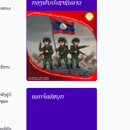
ກອງທັບປະຊາຊົນລາວ
ອແບລກເມ
ໃຊ້ງານ
ງຄູ່ບໍ່
ເພກຈ໌ເຟສບຸກ
ອຫຼອກ
າວຄືກັນ