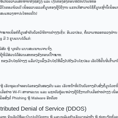
ກໍ່ໃຫ້ເກີດຄວາມເສຍຫາຍທັງຊື່ສຽງ ແລະ ເງີນຂອງອົງກອນທີ່ຕົກເປັນເຫຍື່ອ
ນຄອມພິວເຕີ ເພື່ອລວບລວມຂໍ້ມູນຂອງຜູ້ໃຊ້ງານ ແຮກເກີສາມາດໃຊ້ຂໍ້ມູນເຫຼົ່ານີ້ເພື່
ເພື່ອສະແຫວງຫາປະໂຫຍດຕໍ່ໄປ
ໝາຍເພື່ອຂໍຂໍ້ມູນສຳຄັນດ້ວຍວິທີການຕ່າງໆເຊັ່ນ: ອີເມວປອມ, ຂໍ້ຄວາມຫລອກລວງຜ່ານ
g ມີ 3 ຮູບແບບໄດ້ແກ່:
ິສັດ ຫຼື ບຸກຄົນ ແບບສະເພາະເຈາະຈົ່ງ.
ື ຜູ້ທີ່ມີສ່ວນໄດ້ສ່ວນເສຍຂອງອົງກອນເປົ້າໝາຍ.
ອງເວັບໄຊຕ໌ຕ່າງໆ ແລ້ວປ່ຽນລິ້ງເວັບໄຊໃຫ້ລິ້ງໄປຍັງເວັບໄຊປອມ ເຮັດໃຫ້ຄົົນທີ່ເຂົ້າມາ
 ເຮັດທຸລະກຳອອນໄລຂອງຄົນສອງຄົນ ແລະ ເຮັດຫນ້າທີ່ເປັນຕົວກາງຮັບສົ່ງຂໍ້ມູນໂດຍທີ່ທັ
ເຄື່ອຂ່າຍ Wi-Fi ສາທາລະນະ ແລະ ແຊກຕົວຢູ່ລະຫວ່າງຜູ້ໃຊ້ງານກັບເຄື່ອຂ່າຍຕ່າງໆ ເພື່
່ອສົ່ງຕໍ່ Phishing ຫຼື Malware ອີກດ້ວຍ
stributed Denial of Service (DDOS)
ຍ ຈົນເຮັດໃຫ້ລະບົບປະຕິບັດການ ຫຼື ແອບພລິເຄຊັນເຮັດວຽກລ່າຊ້າ ຫຼື ຢຸດຊະງັກຊົ່ວຄ