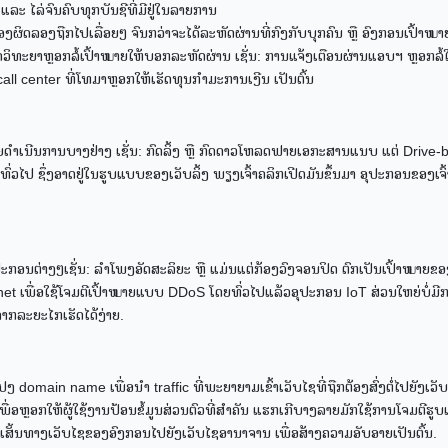
້ ແລະ ໄລ່ຈົນຄົບທຸກບັນຊີທີ່ມີຢູ່ໃນລາຍການ
ຜິດລອງຖືກໄປເລື່ອຍໆ ຈົນກວ່າຈະໄດ້ລະຫັດຜ່ານທີ່ກົງກັບບຸກຄົນ ຫຼື ອົງກອນເປົ້າໝາ
ຈິດວິທະຍາຫຼອກລໍ້ເປົ້າໝາຍໃຫ້ບອກລະຫັດຜ່ານ ເຊັ່ນ: ການແຈ້ງເຕືອນຜ່ານແອບຯ ຫຼອກລໍ້ໃ
l center ທີ່ໂທມາຫຼອກໃຫ້ເຮັດທຸນກຳມະການເງີນ ເປັນຕົ້ນ
າຍດຳເນີນການບາງຢ່າງ ເຊັ່ນ: ກົດລິ້ງ ຫຼື ກົດດາວໂຫລດຟາຍເອກະສານແນບ ແຕ່ Drive-
ທົ່ວໄປ ຊຶ່ງອາດຢູ່ໃນຮູບແບບຂອງເວັບລິ້ງ ພຽງເຈົ້າຄລິກເປີດມັນຂຶ້ນມາ ອຸປະກອນຂອງເຈົ້
ອຸປະກອນຕ່າງໆເຊັ່ນ: ລຳໂພງອັດສະລິຍະ ຫຼື ແມ່ນແຕ່ກ້ອງວົງຈອນປິດ ຕົກເປັນເປົ້າໝາຍ
ນ botnet ເພື່ອໃຊ້ໂຈມຕີເປົ້າໝາຍແບບ DDoS ໂດຍທົ່ວໄປແລ້ວອຸປະກອນ IoT ສ່ວນໃຫຍ່ບໍ່ມີ
າກລະຍະໄກເຮັດໄດ້ງ່າຍ.
ain name ເພື່ອນຳ traffic ທີ່ພະຍາຍາມເຂົ້າເວັບໄຊທີ່ຖືກຕ້ອງສົ່ງຕໍ່ໄປຍັງເວ
ື່ອຫຼອກໃຫ້ຜູ້ໃຊ້ງານປ້ອນຂໍ້ມູນສ່ວນຕົວທີ່ສຳຄັນ ແຮກເກີບາງລາຍມັກໃຊ້ການໂຈມຕີຮູບ
ຽນເສັ້ນທາງເວັບໄຊຂອງອົງກອນໄປຍັງເວັບໄຊອານາຈານ ເພື່ອສ້າງຄວາມອັບອາຍເປັນຕົ້ນ.