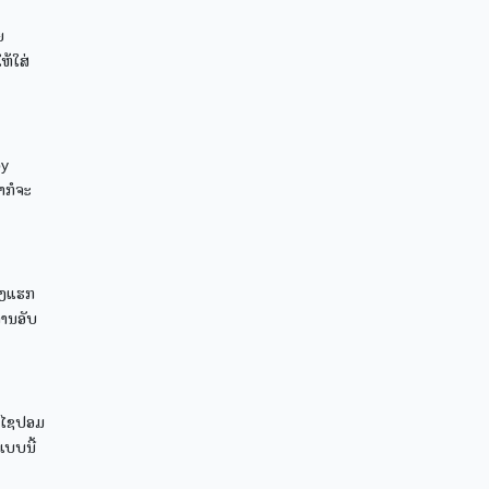
ຍ
ຫ້ໃສ່
by
າກໍຈະ
ຂອງແຮກ
ການອັບ
ັບໄຊປອມ
ແບບນີ້