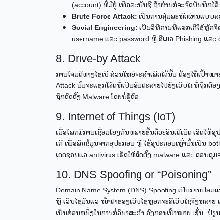
(account) ທີ່ມີຢູ່ ເທື່ອລະບັນຊີ ຖ້າຜ່ານກໍຈະຈົດບັນທຶກໄວ
Brute Force Attack:
ເປັນການສຸ່ມລະຫັດຜ່ານແບບລອງ
Social Engineering:
ເປັນວິທີການທີ່ແຮກເກີໃຊ້ຫຼັກ
username ແລະ password ຫຼື ອີເມວ Phishing ແລະ cal
8. Drive-by Attack
ການໂຈມຕີທາງໄຊເບີ ສ່ວນໃຫຍ່ຈະສຳເລັດໄດ້ນັ້ນ ຕ້ອງໃຫ້ເປົ້າໝ
Attack ນັ້ນຈະແຊກໂຄ້ດທີ່ເປັນອັນຕະລາຍໄປຍັງເວັບໄຊທີ່ຖືກຕ້ອງ
ຖືກຕິດຕັ້ງ Malware ໂດຍບໍ່ຮູ້ຕົວ
9. Internet of Things (IoT)
ເມື່ອໂລກມີການເຊື່ອມໂຍງກັນຫລາຍຂຶ້ນດ້ວຍອິນເຕີເນັດ ເຮັດໃຫ້
ເກີ ເພື່ອລັກຂໍ້ມູນຈາກອຸປະກອນ ຫຼື ໃຊ້ອຸປະກອນເຫຼົ່ານັ້ນເປັ
ເດດຊອບແວ antivirus ເຮັດໃຫ້ຕິດຕັ້ງ malware ແລະ ຄວບຄຸມຈ
10. DNS Spoofing or “Poisoning”
Domain Name System (DNS) Spoofing ເປັນການປອມແປງ dom
ຫຼື ເວັບໄຊມັນແວ ໜ້າຕາຂອງເວັບໄຊຫຼອກຈະຄືເວັບໄຊຈີງຫລາຍ ເພ
ເປັນສ່ວນຫນຶ່ງໃນການກໍ່ວິນາສະກຳ ອົງກອນເປົ້າໝາຍ ເຊັ່ນ: ປ່