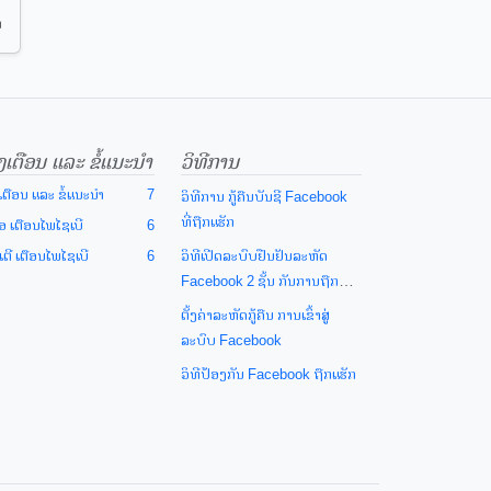
າ
ງເຕືອນ ແລະ ຂໍ້ແນະນຳ
ວິທີການ
ເຕືອນ ແລະ ຂໍ້ແນະນຳ
7
ວິທີການ ກູ້ຄືນບັນຊີ Facebook
ທີ່ຖືກແຮັກ
ໂອ ເຕືອນໄພໄຊເບີ
6
ຕີ ເຕືອນໄພໄຊເບີ
6
ວິທີເປີດລະບົບຢືນຢັນລະຫັດ
Facebook 2 ຊັ້ນ ກັນການຖືກ
"Hack"
ຕັ້ງຄ່າລະຫັດກູ້ຄືນ ການເຂົ້າສູ່
ລະບົບ Facebook
ວິທີປ້ອງກັນ Facebook ຖືກແຮັກ