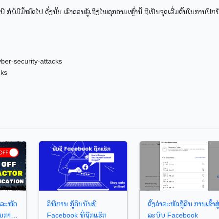
ໍ່ມີມື້ໝົດໄປ ດັ່ງນັ້ນ ເຮົາຄວນຮູ້ເຖິງໄພຄຸກຄາມເຫຼົ່ານີ້ ຖືເປັນຈຸດເລີ່ມຕົ້ນໃນການປົກ
ber-security-attacks
cks
ນລະຫັດ
ວິທີການ ກູ້ຄືນບັນຊີ
ຕັ້ງຄ່າລະຫັດກູ້ຄືນ ການເຂົ້າສູ
ັນການ
Facebook ທີ່ຖືກແຮັກ
ລະບົບ Facebook