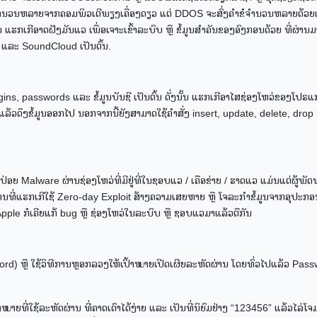
ບຈຳນວນຫລາຍຈາກຄອມພິວເຕີພຽງເຄື່ອງດຽວ ແຕ່ DDOS ຈະສົ່ງຄຳຂໍຈຳນວນຫລາຍດ້ວຍເຄ
 ແຮກເກີອາດຝັງມັນແວ ເພື່ອເຈາະເຂົ້າລະບົບ ຫຼື ຂໍ້ມູນສຳຄັນຂອງອົງກອນດ້ວຍ ທີ່ຜ່ານ
y, ແລະ SoundCloud ເປັນຕົ້ນ.
gins, passwords ແລະ ຂໍ້ມູນບັນຊີ ເປັນຕົ້ນ ດັ່ງນັ້ນ ແຮກເກີອາໄສຊ່ອງໂຫວ່ຂອງໂປຣແ
້ວດຶງຂໍ້ມູນອອກໄປ ນອກຈາກນີ້ຍັງສາມາດໃຊ້ຄຳສັ່ງ insert, update, delete, drop ຫຼ
ຍ Malware ຜ່ານຊ່ອງໂຫວ່ທີ່ມີຢູ່ທີ່ໃນຊອບແວ / ເຄືອຂ່າຍ / ຮາດແວ ແມ່ນແຕ່ຜູ້ພັດທ
ານທີ່ແຮກເກີໃຊ້ Zero-day Exploit ສ້າງຄວາມເສຍຫາຍ ຫຼື ໂຈລະກຳຂໍ້ມູນຈາກອຸປະກອນ
Apple ກໍເຄີຍແກ້ bug ຫຼື ຊ່ອງໂຫວ່ໃນລະບົບ ຫຼື ຊອບແວມາແລ້ວຕືກັນ
rd) ຫຼື ໃຊ້ວິທີການຫຼອກລວງໃຫ້ເປົ້າໝາຍເປີດເຜີຍລະຫັດຜ່ານ ໂດຍທົ່ວໄປແລ້ວ Pas
າໝາຍທີ່ໃຊ້ລະຫັດຜ່ານ ທີ່ຄາດເດົາໄດ້ງ່າຍ ແລະ ເປັນທີ່ນິຍົມຢ່າງ “123456” ແລ້ວໄລ່ໂຈມ