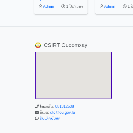
ຖືກ "Hack"
ເບີ
Admin
1 ປ
Admin
1 ປີຜ່ານມາ
CSIRT Oudomxay
ໂທລະສັບ:
081312508
ອີເມລ:
dtc@ou.gov.la
ຮັບແຈ້ງບັນຫາ