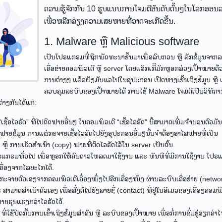
ຄວາມຮູ້ຈັກກັບ 10 ຮູບແບບການໂຈມຕີອັນດັບຕົ້ນໆໃນໂລກອອນ
ເພື່ອຫລີກລ່ຽງຄວາມເສຍຫາຍທີ່ອາດຈະເກີດຂື້ນ.
1. Malware ຫຼື Malicious software
ເປັນໂປຣແກຣມທີ່ຖືກພັດທະນາຂຶ້ນມາເພື່ອລົບກວນ ຫຼື ລັກຂໍ້ມູນຈາກ
ເຄື່ອຂ່າຍຄອມພິວເຕີ ຫຼື server ໂດຍແຮັກເກີີມັກຫຼອກລ່ວງເປົ້າໝາຍດ້ວ
ການຕ່າງໆ ແລ້ວຝັງມັນແວໄປໃນອຸປະກອນ ເປີດທາງເຂົ້າເຖິງຂໍ້ມູນ ຫຼື ເຂ
ຄວບຄຸມລະບົບຂອງເປົ້າໝາຍໄດ້ ການໃຊ້ Malware ໂຈມຕີເປັນວິທີການ
່າງກັນໄດ້ແກ່:
ຊື້ອໄວຣັດ” ທີ່ໄປຕິດຟາຍອື່ນໆ ໃນຄອມພິວເຕີ “ເຊື້ອໄວຣັດ” ນີ້ສາມາດເພີ່ມຈຳນວນຕົວມັ
າຍຟາຍຂໍ້ມູນ ການແຜ່ກະຈາຍເຊື້ອໄວຣັດໄປຍັງອຸປະກອນອື່ນໆນັ້ນຈຳຕ້ອງອາໄສຟາຍທີ່ເປັນ
ຫຼື ການເຮັດສຳເນົາ (copy) ຟາຍທີ່ຕິດໄວຣັດໄວ້ໃນ server ເປັນຕົ້ນ.
ປຣແກຣມທົ່ວໄປ ເພື່ອຫຼອກໃຫ້ຄົນດາວໂຫລດມາໃຊ້ງານ ແລະ ທັນທີທີ່ມີການໃຊ້ງານ ໂປ
ເຄື່ອງຈາກໄລຍະໄກໄດ້.
ຍຕົວເອງຈາກຄອມພິວເຕີເຄື່ອງໜຶ່ງໄປອີກເຄື່ອງໜຶ່ງ ຜ່ານລະບົບເຄື່ອຂ່າຍ (netwo
ດສຳເນົາຕົວເອງ ເພື່ອສົ່ງຕໍ່ໄປຍັງລາຍຊື່ (contact) ທີ່ຢູ່ໃນອີເມວຂອງເຄື່ອງຄອມພິວ
ຫາຍຮຸນແຮງກວ່າໄວຣັດໄດ້.
ິດກັ້ນການເຂົ້າເຖິງຂໍ້ມູນສຳຄັນ ຫຼື ລະບົບຂອງເປົ້າໝາຍ ເພື່ອກໍ່ການຂົ່ມຂູ່ຮຽກຄ່າ