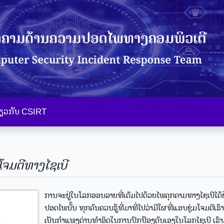
່ຽວກັບ CSIRT
ໂຈມຕີທາງໄຊເບີ
ການຈະຢູ່ໃນໂລກອອນລາຍທີ່ເຕັມໄປດ້ວຍໄພຄຸກຄາມທາງໄຊເບີໄດ້ຢ
ປອດໄພນັ້ນ ທຸກຄົນຄວນຮູ້ທີ່ມາທີ່ໄປວ່າມີໃຜທີ່ແອບຊຸ່ມໂຈມຕີເຮົາຢູ
ເປັນກຳແພງດ່ານທຳອິດໃນການປົກປ້ອງຕົນເອງໃນໂລກໄຊເບີ ເຮົ