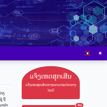
ແຈ້ງເຫດສຸກເສີນ
ແຈ້ງເຫດສຸກເສີນທາງຄວາມປອດໄພທາງ
ໄຊເບີ
່າງ
່ ຖື
າມາທຳ
ໃຫມ່