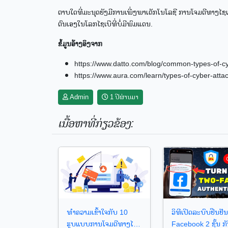
ຕາບໃດທີ່ມະນຸດຍັງມີການເພີ່ງພາເຕັກໂນໂລຊີ ການໂຈມຕີທາງໄຊເບີ ກໍບ
ຕົນເອງໃນໂລກໄຊເບີທີ່ບໍ່ມີພົມແດນ.
ຂໍ້ມູນອ້າງອິງຈາກ
https://www.datto.com/blog/common-types-of-cy
https://www.aura.com/learn/types-of-cyber-atta
Admin
1 ປີຜ່ານມາ
ເນື້ອຫາທີ່ກ່ຽວຂ້ອງ:
ວິທີເປີດລະບົບຢືນຢັ
ທຳຄວາມເຂົ້າໃຈກັບ 10
Facebook 2 ຊັ້ນ ກ
ຮູບແບບການໂຈມຕີທາງໄຊ