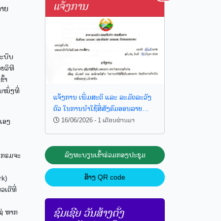
ແຈ້ງການ
ລາຍ
ລະບົບ
ຍວິທີ
ົ້າ
ໜຶ່ງທີ່
ແຈ້ງການ ເພີ່ມສະຕິ ແລະ ລະມັດລະວັງ
ຕົວ ໃນການນໍາໃຊ້ສື່ສັງຄົມອອນລາຍ
ປ້ອງກັນການຕົກເປັນ ເຫຍື້ອຂອງກຸ່ມມິດ
16/06/2026 - 1 ເດືອນຜ່ານມາ
ນເອງ
ສາຊີບ
ລົງ​ທະ​ບຽນເຂົ້າຮ່ວມກອງປະ​ຊຸມ​
ຣແກຣມຈະ
ສ້າງ QR code
rk)
ເຕີທີ່
ຊົມເຊີຍ ວັນສ້າງຕັ້ງ
ໄຖ່ ຫາກ