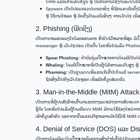
ບໍ່ຈ່າຍ ແຮກເກີຈະລົບຂໍ້ມູນ ຫຼື ປິດກັ້ນການໃຊ້ງານລະບົບ
Spyware ເປັນໂປຣແກຣມປະເພດໜຶ່ງ ທີ່ຖືກແອບຕິດຕັ້ງໄວ້ໃ
ຫຼື ໃຊ້ດາວໂຫລດ ຫຼື ຕິດຕັ້ງມັນແວຕົວອື່ນໆ ຈາກເວັບໄຊ 
2. Phishing (ຟິດຊິງ)
ເປັນການຫລອກລວງໃນໂລກອອນລາຍ ທີ່ພົບໄດ້ຫລາຍທີ່ສຸດ ມີເປົ້າ
messenger ຫຼື ເວັບໄຊປອມ ເປັນຕົ້ນ ໂດຍທົ່ວໄປແລ້ວ Phishin
Spear Phishing:
ກຳນົດກຸ່ມເປົ້າໝາຍການໂຈມຕີເປັນບໍລ
Whaling:
ໂຈມຕີເປົ້າໝາຍທີ່ເປັນຜູ້ບໍລິຫານລະດັບສູງ ຫຼ
Pharming:
ເປັນຮູບແບບທີ່ແຮກເກີເຂົ້າໄປໂຈມຕີ server ຂ
ຖືກສົ່ງຕໍ່ໄປຍັງເວັບໄຊຫຼອກ ເພື່ອລັກຂໍ້ມູນສ່ວນຕົວ.
3. Man-in-the-Middle (MitM) Attack
ເປັນການທີ່ຜູ້ປະສົງຮ້າຍເຂົ້າມາແຊກກາງລະຫວ່າງການສົນທະນາ ຫຼື
ຮູ້ຕົວ ໂດຍທົ່ວໄປແລ້ວຜູ້ໂຈມຕີແບບ MitM ມັກຈະໃຊ້ຊ່ອງໂຫວ່ຈາກ
ເອົາຂໍ້ມູນສຳຄັນ ນອກຈາກນັ້ນແຮກເກີຫຼາຍລາຍມັກໃຊ້ວິທີ MitM ເພື
4. Denial of Service (DOS) ແລະ Di
ເປັນການໂຈມຕີລະບົບເປົ້າໝາຍດ້ວຍການສົ່ງຄຳຂໍເຂົ້າໄປຈຳນວນຫລາ