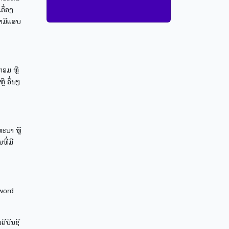
ື່ອງ
ມາມີແອບ
ກຣມ ຫຼື
ື ອື່ນໆ
ະນາ ຫຼື
ທີ່ມີ
sword
ຕີບັນຊີ