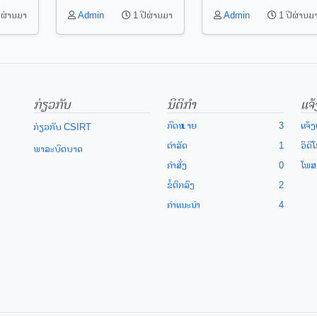
ີຜ່ານມາ
Admin
1 ປີຜ່ານມາ
Admin
1 ປີຜ່ານມ
ກ່ຽວກັບ
ນິຕິກຳ
ແຈ້
ກົດໝາຍ
3
ແຈ້ງ
ກ່ຽວກັບ CSIRT
ດຳລັດ
1
ວິດີ
ພາລະບົດບາດ
ຄຳສັ່ງ
0
ໂພສເ
ຂໍ້ຕົກລົງ
2
ຄຳແນະນຳ
4